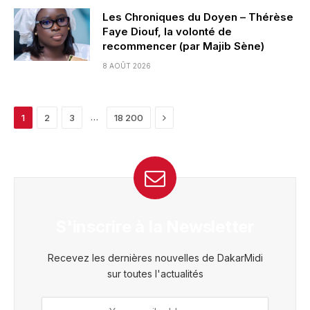
Les Chroniques du Doyen – Thérèse
Faye Diouf, la volonté de
recommencer (par Majib Sène)
8 AOÛT 2026
Next
…
1
2
3
18 200
S'inscrire à la Newsletter
Recevez les dernières nouvelles de DakarMidi
sur toutes l'actualités