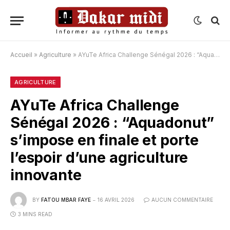
Accueil
»
Agriculture
»
AYuTe Africa Challenge Sénégal 2026 : “Aquadonut” s’impose en finale et porte l’espoir d’une agriculture innovante
AGRICULTURE
AYuTe Africa Challenge
Sénégal 2026 : “Aquadonut”
s’impose en finale et porte
l’espoir d’une agriculture
innovante
BY
FATOU MBAR FAYE
16 AVRIL 2026
AUCUN COMMENTAIRE
3 MINS READ