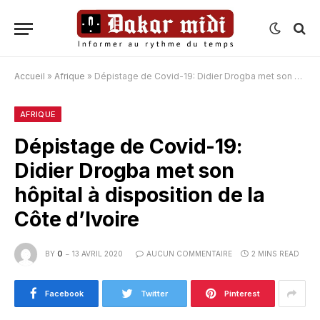
Accueil
»
Afrique
»
Dépistage de Covid-19: Didier Drogba met son hôpital à disposition de la Côte d’Ivoire
AFRIQUE
Dépistage de Covid-19:
Didier Drogba met son
hôpital à disposition de la
Côte d’Ivoire
BY
O
13 AVRIL 2020
AUCUN COMMENTAIRE
2 MINS READ
Facebook
Twitter
Pinterest