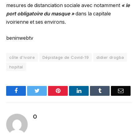
mesures de distanciation sociale avec notamment
« le
port obligatoire du masque »
dans la capitale
ivoirienne et ses environs.
beninwebtv
côte d'ivoire
Dépistage de Covid-19
didier drogba
hopital
Facebook
Twitter
Pinterest
LinkedIn
Tumblr
Email
O