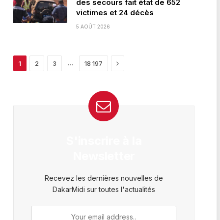
des secours fait état de 652
victimes et 24 décès
5 AOÛT 2026
Next
…
1
2
3
18 197
S'inscrire à la
Newsletter
Recevez les dernières nouvelles de
DakarMidi sur toutes l'actualités