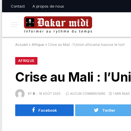
Contact
A propos de nous
Accueil
»
Afrique
»
Crise au Mali : l’Union africaine hausse le ton!
AFRIQUE
Crise au Mali : l’Un
BY
O
18 AOÛT 2020
AUCUN COMMENTAIRE
1 MIN READ
Facebook
Twitter