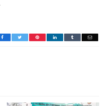
.
Facebook
Twitter
Pinterest
LinkedIn
Tumblr
Email