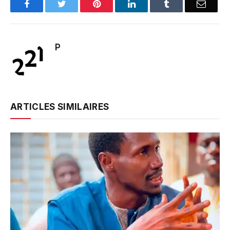
Facebook
Twitter
Pinterest
LinkedIn
Tumblr
Email
P
ARTICLES SIMILAIRES