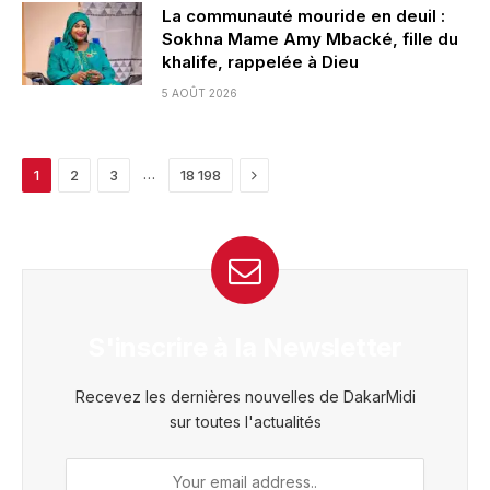
La communauté mouride en deuil :
Sokhna Mame Amy Mbacké, fille du
khalife, rappelée à Dieu
5 AOÛT 2026
Next
…
1
2
3
18 198
S'inscrire à la Newsletter
Recevez les dernières nouvelles de DakarMidi
sur toutes l'actualités