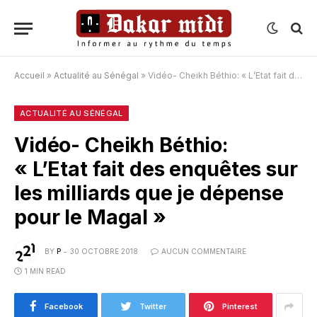
Accueil
»
Actualité au Sénégal
»
Vidéo- Cheikh Béthio: « L’Etat fait des enquêtes sur les milliards que je dépense pour le Magal »
ACTUALITÉ AU SÉNÉGAL
Vidéo- Cheikh Béthio:
« L’Etat fait des enquêtes sur
les milliards que je dépense
pour le Magal »
BY
P
30 OCTOBRE 2018
AUCUN COMMENTAIRE
1 MIN READ
Facebook
Twitter
Pinterest