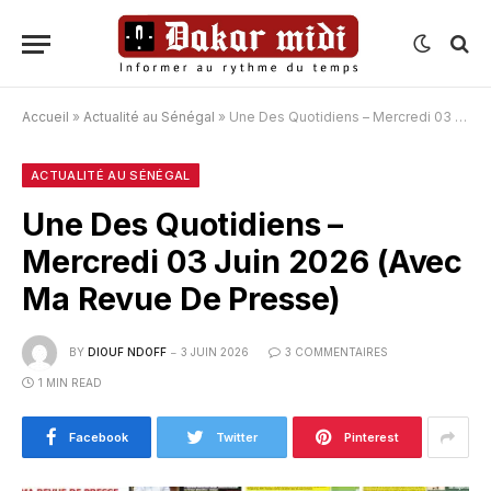
Accueil
»
Actualité au Sénégal
»
Une Des Quotidiens – Mercredi 03 Juin 2026 (Avec Ma Revue De Presse)
ACTUALITÉ AU SÉNÉGAL
Une Des Quotidiens –
Mercredi 03 Juin 2026 (Avec
Ma Revue De Presse)
BY
DIOUF NDOFF
3 JUIN 2026
3 COMMENTAIRES
1 MIN READ
Facebook
Twitter
Pinterest