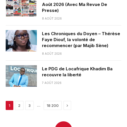
Août 2026 (Avec Ma Revue De
Presse)
8 AOÛT 2026
Les Chroniques du Doyen – Thérèse
Faye Diouf, la volonté de
recommencer (par Majib Sène)
8 AOÛT 2026
Le PDG de Locafrique Khadim Ba
recouvre la liberté
7 AOÛT 2026
Next
…
1
2
3
18 200