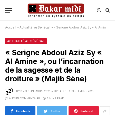
Accueil
»
Actualité au Sénégal
»
« Serigne Abdoul Aziz Sy « Al Amine », ou l’incarnation de la sagesse et de la droiture » (Majib Sène)
ACTUALITÉ AU SÉNÉGAL
« Serigne Abdoul Aziz Sy «
Al Amine », ou l’incarnation
de la sagesse et de la
droiture » (Majib Sène)
BY
P
3 SEPTEMBRE 2025
UPDATED:
2 SEPTEMBRE 2025
AUCUN COMMENTAIRE
6 MINS READ
Facebook
Twitter
Pinterest