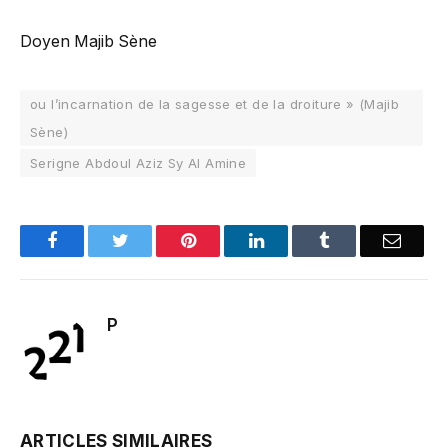
Doyen Majib Sène
ou l’incarnation de la sagesse et de la droiture » (Majib
Sène)
Serigne Abdoul Aziz Sy Al Amine
Facebook
Twitter
Pinterest
LinkedIn
Tumblr
Email
P
ARTICLES SIMILAIRES