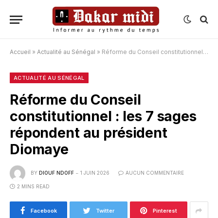
Accueil
»
Actualité au Sénégal
»
Réforme du Conseil constitutionnel : les 7 sages répondent au président Diomaye
ACTUALITÉ AU SÉNÉGAL
Réforme du Conseil
constitutionnel : les 7 sages
répondent au président
Diomaye
BY
DIOUF NDOFF
1 JUIN 2026
AUCUN COMMENTAIRE
2 MINS READ
Facebook
Twitter
Pinterest