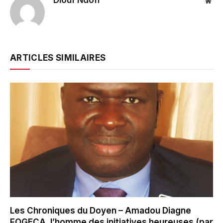
Diouf Ndoff
Web
ARTICLES SIMILAIRES
Les Chroniques du Doyen – Amadou Diagne
FOGECA, l’homme des initiatives heureuses (par