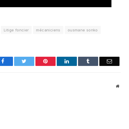
Litige foncier
mécaniciens
ousmane sonko
Facebook
Twitter
Pinterest
LinkedIn
Tumblr
Email
Websi