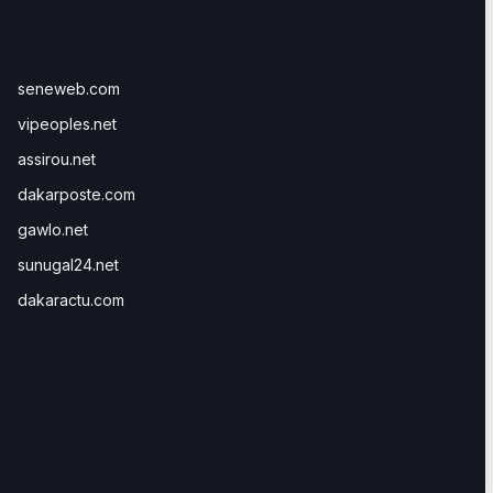
seneweb.com
vipeoples.net
assirou.net
dakarposte.com
gawlo.net
sunugal24.net
dakaractu.com