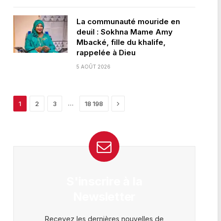
La communauté mouride en
deuil : Sokhna Mame Amy
Mbacké, fille du khalife,
rappelée à Dieu
5 AOÛT 2026
Next
…
1
2
3
18 198
S'inscrire à la
Newsletter
Recevez les dernières nouvelles de