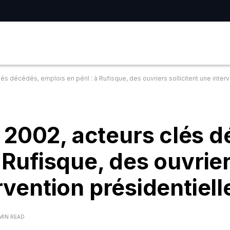
s décédés, emplois en péril : à Rufisque, des ouvriers sollicitent une interv
 2002, acteurs clés d
à Rufisque, des ouvrie
ervention présidentiell
 MIN READ