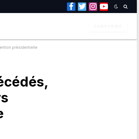
Facebook
Twitter
Instagram
YouTube
SUBSCRIBE
ention présidentielle
écédés,
rs
e