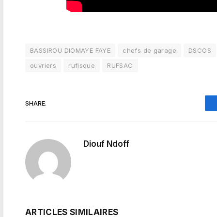
BASSIROU DIOMAYE FAYE
chefs de garage
DSCOS
ouvriers
rufisque
RUFSAC
SHARE.
Diouf Ndoff
ARTICLES SIMILAIRES