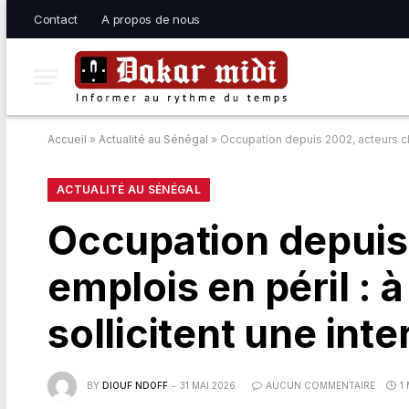
Contact
A propos de nous
Accueil
»
Actualité au Sénégal
»
Occupation depuis 2002, acteurs clé
ACTUALITÉ AU SÉNÉGAL
Occupation depuis
emplois en péril : 
sollicitent une int
BY
DIOUF NDOFF
31 MAI 2026
AUCUN COMMENTAIRE
1