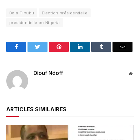
Bola Tinubu
Election présidentielle
présidentielle au Nigeria
Facebook
Twitter
Pinterest
LinkedIn
Tumblr
Email
Diouf Ndoff
Web
ARTICLES SIMILAIRES