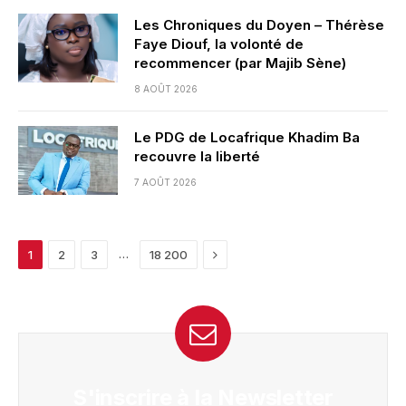
Les Chroniques du Doyen – Thérèse
Faye Diouf, la volonté de
recommencer (par Majib Sène)
8 AOÛT 2026
Le PDG de Locafrique Khadim Ba
recouvre la liberté
7 AOÛT 2026
Next
…
1
2
3
18 200
S'inscrire à la Newsletter