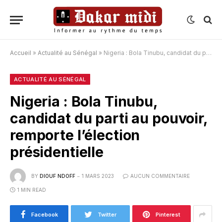
Accueil
»
Actualité au Sénégal
»
Nigeria : Bola Tinubu, candidat du parti au pouvoir, remporte l’élection présidentielle
ACTUALITÉ AU SÉNÉGAL
Nigeria : Bola Tinubu,
candidat du parti au pouvoir,
remporte l’élection
présidentielle
BY
DIOUF NDOFF
1 MARS 2023
AUCUN COMMENTAIRE
1 MIN READ
Facebook
Twitter
Pinterest