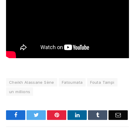
Cheikh Alassane Sène
Fatoumata
Fouta Tampi
un millions
Facebook
Twitter
Pinterest
LinkedIn
Tumblr
Email