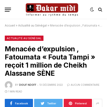
Accueil
»
Actualité au Sénégal
»
Menacée d’expulsion , Fatoumata « Fouta Tampi » reçoit 1 million de Cheikh Alassane SÈNE
ACTUALITÉ AU SÉNÉGAL
Menacée d’expulsion ,
Fatoumata « Fouta Tampi »
reçoit 1 million de Cheikh
Alassane SÈNE
BY
DIOUF NDOFF
13 DÉCEMBRE 2022
AUCUN COMMENTAIRE
1 MIN READ
Facebook
Twitter
Pinterest