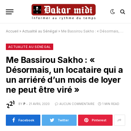
Accueil
»
Actualité au Sénégal
»
Me Bassirou Sakho : « Désormais, un locataire qui a un arriéré d’un mois de loyer ne peut être viré »
ACTUALITÉ AU SÉNÉGAL
Me Bassirou Sakho : «
Désormais, un locataire qui a
un arriéré d’un mois de loyer
ne peut être viré »
BY
P
21 AVRIL 2020
AUCUN COMMENTAIRE
1 MIN READ
Facebook
Twitter
Pinterest