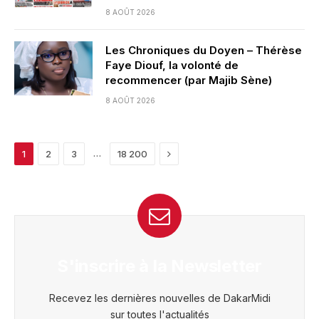
8 AOÛT 2026
Les Chroniques du Doyen – Thérèse
Faye Diouf, la volonté de
recommencer (par Majib Sène)
8 AOÛT 2026
Next
…
1
2
3
18 200
S'inscrire à la Newsletter
Recevez les dernières nouvelles de DakarMidi
sur toutes l'actualités