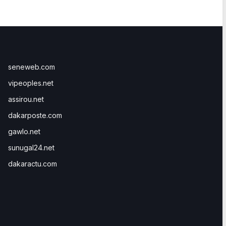
seneweb.com
vipeoples.net
assirou.net
dakarposte.com
gawlo.net
sunugal24.net
dakaractu.com