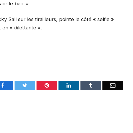
voir le bac. »
 Sall sur les tirailleurs, pointe le côté « selfie »
 en « dilettante ».
Facebook
Twitter
Pinterest
LinkedIn
Tumblr
Email