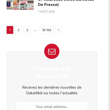
De Presse)
7 AOÛT 2026
Next
…
1
2
3
18 199
S'inscrire à la
Newsletter
Recevez les dernières nouvelles de
DakarMidi sur toutes l'actualités