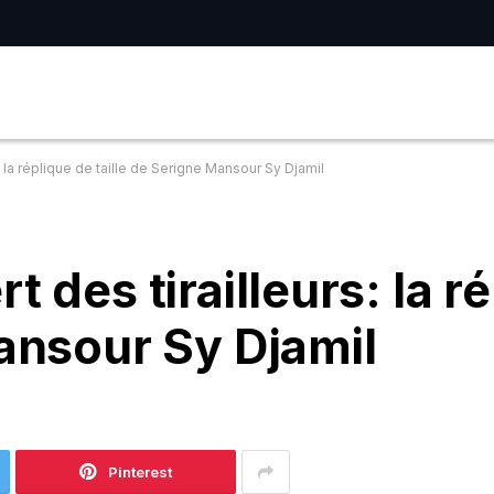
: la réplique de taille de Serigne Mansour Sy Djamil
t des tirailleurs: la r
Mansour Sy Djamil
Pinterest