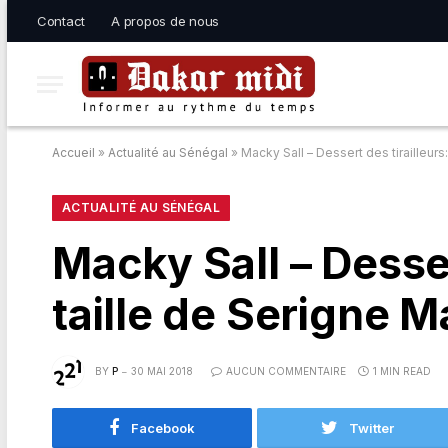
Contact
A propos de nous
Accueil
»
Actualité au Sénégal
»
Macky Sall – Dessert des tirailleurs
ACTUALITÉ AU SÉNÉGAL
Macky Sall – Desser
taille de Serigne 
BY
P
30 MAI 2018
AUCUN COMMENTAIRE
1 MIN READ
Facebook
Twitter