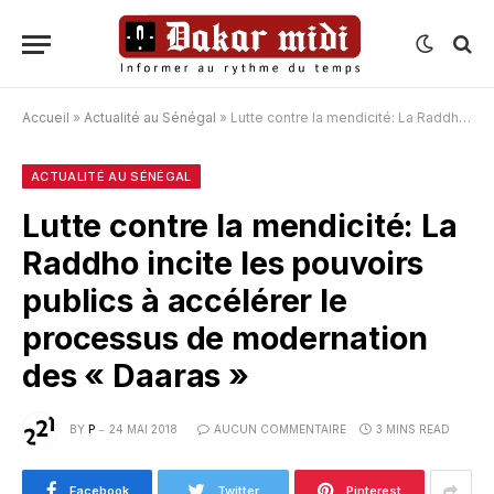
Accueil
»
Actualité au Sénégal
»
Lutte contre la mendicité: La Raddho incite les pouvoirs publics à accélérer le processus de modernation des « Daaras »
ACTUALITÉ AU SÉNÉGAL
Lutte contre la mendicité: La
Raddho incite les pouvoirs
publics à accélérer le
processus de modernation
des « Daaras »
BY
P
24 MAI 2018
AUCUN COMMENTAIRE
3 MINS READ
Facebook
Twitter
Pinterest