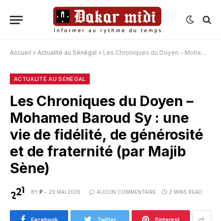
Accueil
»
Actualité au Sénégal
»
Les Chroniques du Doyen – Mohamed Baroud Sy : une vie de fidélité, de générosité et de fraternité (par Majib Sène)
ACTUALITÉ AU SÉNÉGAL
Les Chroniques du Doyen –
Mohamed Baroud Sy : une
vie de fidélité, de générosité
et de fraternité (par Majib
Sène)
BY
P
29 MAI 2026
AUCUN COMMENTAIRE
2 MINS READ
Facebook
Twitter
Pinterest