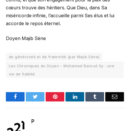
cœurs trouve des héritiers. Que Dieu, dans Sa
miséricorde infinie, l’accueille parmi Ses élus et lui
accorde le repos éternel.
Doyen Majib Sène
de générosité et de fraternité (par Majib Sène)
Les Chroniques du Doyen - Mohamed Baroud Sy : une
vie de fidélité
Facebook
Twitter
Pinterest
LinkedIn
Tumblr
Email
P