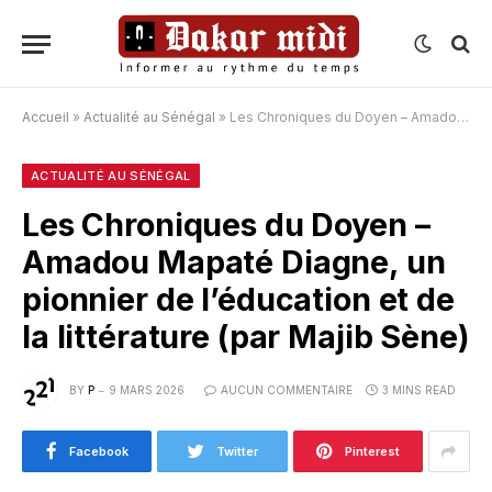
Accueil
»
Actualité au Sénégal
»
Les Chroniques du Doyen – Amadou Mapaté Diagne, un pionnier de l’éducation et de la littérature (par Majib Sène)
ACTUALITÉ AU SÉNÉGAL
Les Chroniques du Doyen –
Amadou Mapaté Diagne, un
pionnier de l’éducation et de
la littérature (par Majib Sène)
BY
P
9 MARS 2026
AUCUN COMMENTAIRE
3 MINS READ
Facebook
Twitter
Pinterest