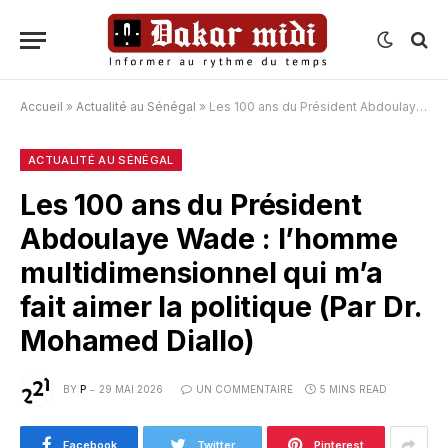
Accueil
»
Actualité au Sénégal
»
Les 100 ans du Président Abdoulaye Wade : l’homme multidimensionnel qui m’a fait aimer la politique (Par Dr. Mohamed Diallo)
ACTUALITÉ AU SÉNÉGAL
Les 100 ans du Président
Abdoulaye Wade : l’homme
multidimensionnel qui m’a
fait aimer la politique (Par Dr.
Mohamed Diallo)
BY
P
29 MAI 2026
UN COMMENTAIRE
5 MINS READ
Facebook
Twitter
Pinterest