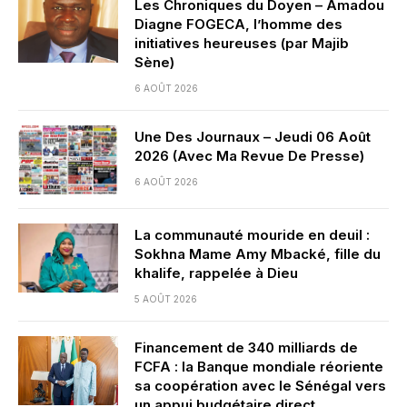
Les Chroniques du Doyen – Amadou
Diagne FOGECA, l’homme des
initiatives heureuses (par Majib
Sène)
6 AOÛT 2026
Une Des Journaux – Jeudi 06 Août
2026 (Avec Ma Revue De Presse)
6 AOÛT 2026
La communauté mouride en deuil :
Sokhna Mame Amy Mbacké, fille du
khalife, rappelée à Dieu
5 AOÛT 2026
Financement de 340 milliards de
FCFA : la Banque mondiale réoriente
sa coopération avec le Sénégal vers
un appui budgétaire direct