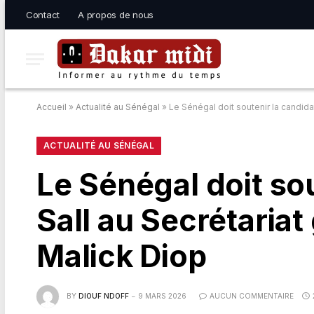
Contact
A propos de nous
Accueil
»
Actualité au Sénégal
»
Le Sénégal doit soutenir la candida
ACTUALITÉ AU SÉNÉGAL
Le Sénégal doit so
Sall au Secrétariat
Malick Diop
BY
DIOUF NDOFF
9 MARS 2026
AUCUN COMMENTAIRE