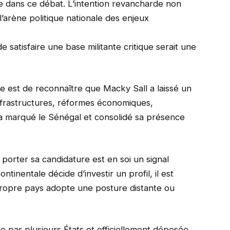
e dans ce débat. L’intention revancharde non
 l’arène politique nationale des enjeux
 satisfaire une base militante critique serait une
ce est de reconnaître que Macky Sall a laissé un
: infrastructures, réformes économiques,
a marqué le Sénégal et consolidé sa présence
de porter sa candidature est en soi un signal
ntinentale décide d’investir un profil, il est
propre pays adopte une posture distante ou
e par plusieurs États et officiellement déposée