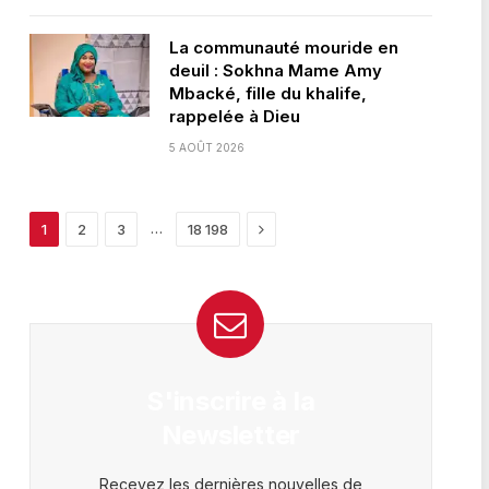
La communauté mouride en
deuil : Sokhna Mame Amy
Mbacké, fille du khalife,
rappelée à Dieu
5 AOÛT 2026
Next
…
1
2
3
18 198
S'inscrire à la
Newsletter
Recevez les dernières nouvelles de