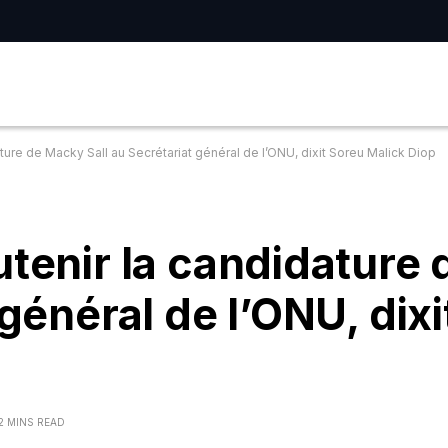
ture de Macky Sall au Secrétariat général de l’ONU, dixit Soreu Malick Diop
utenir la candidature
 général de l’ONU, dix
2 MINS READ