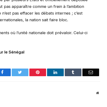
ut pas apparaître comme un frein à l’ambition
 n’est pas effacer les débats internes ; c’est
rnationales, la nation sait faire bloc.
nts où l’unité nationale doit prévaloir. Celui-ci
ur le Sénégal
Facebook
Twitter
Pinterest
LinkedIn
Tumblr
Email
Websi