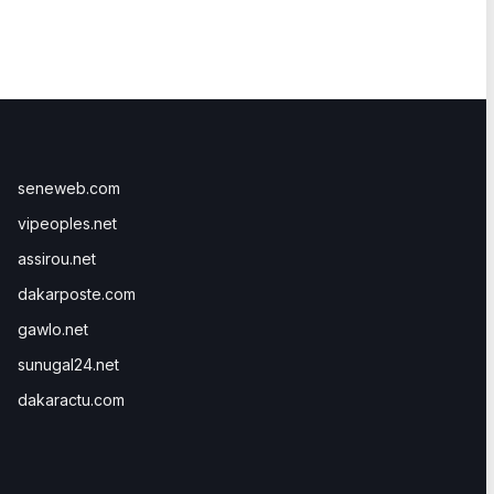
seneweb.com
vipeoples.net
assirou.net
dakarposte.com
gawlo.net
sunugal24.net
dakaractu.com