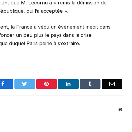
ent que M. Lecornu a « remis la démission de
publique, qui l’a acceptée ».
ent, la France a vécu un événement inédit dans
foncer un peu plus le pays dans la crise
ue duquel Paris peine à s’extraire.
Facebook
Twitter
Pinterest
LinkedIn
Tumblr
Email
Websi