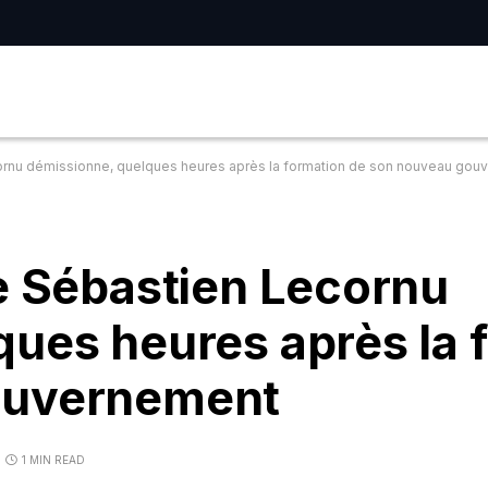
cornu démissionne, quelques heures après la formation de son nouveau go
e Sébastien Lecornu
ues heures après la 
ouvernement
1 MIN READ