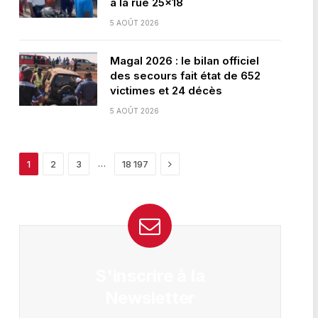
à la rue 25×18
5 AOÛT 2026
Magal 2026 : le bilan officiel
des secours fait état de 652
victimes et 24 décès
5 AOÛT 2026
Next
…
1
2
3
18 197
S'inscrire à la
Newsletter