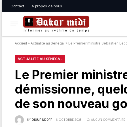
Contact
A propos de nous
Accueil
»
Actualité au Sénégal
»
Le Premier ministre Sébastien Le
ACTUALITÉ AU SÉNÉGAL
Le Premier ministr
démissionne, quelq
de son nouveau g
BY
DIOUF NDOFF
6 OCTOBRE 2025
AUCUN COMMENTAIRE