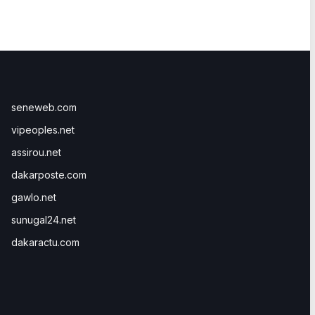
seneweb.com
vipeoples.net
assirou.net
dakarposte.com
gawlo.net
sunugal24.net
dakaractu.com