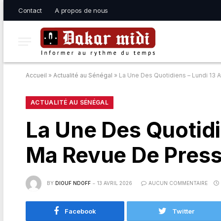
Contact
A propos de nous
Accueil
»
Actualité au Sénégal
»
La Une Des Quotidiens – Lundi 13 
ACTUALITÉ AU SÉNÉGAL
La Une Des Quotidi
Ma Revue De Press
BY
DIOUF NDOFF
13 AVRIL 2026
AUCUN COMMENTAIRE
Facebook
Twitter