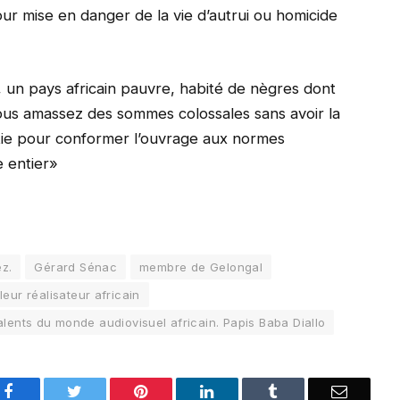
ur mise en danger de la vie d’autrui ou homicide
n pays africain pauvre, habité de nègres dont
ous amassez des sommes colossales sans avoir la
rtie pour conformer l’ouvrage aux normes
 entier»
ez.
Gérard Sénac
membre de Gelongal
lleur réalisateur africain
talents du monde audiovisuel africain. Papis Baba Diallo
Facebook
Twitter
Pinterest
LinkedIn
Tumblr
Email