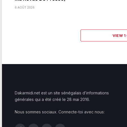
6 AOÛT 2026
VIEW 
Dakarmidi.net est un site sénégalais d’informations
générales qui a été créé le 28 mai 2016.
Nous sommes sociaux. Connecte-toi avec nous: