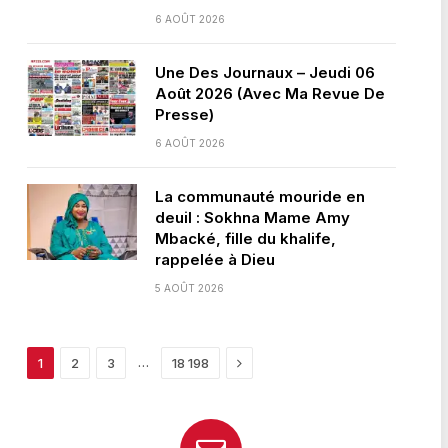
6 AOÛT 2026
Une Des Journaux – Jeudi 06
Août 2026 (Avec Ma Revue De
Presse)
6 AOÛT 2026
La communauté mouride en
deuil : Sokhna Mame Amy
Mbacké, fille du khalife,
rappelée à Dieu
5 AOÛT 2026
Next
…
1
2
3
18 198