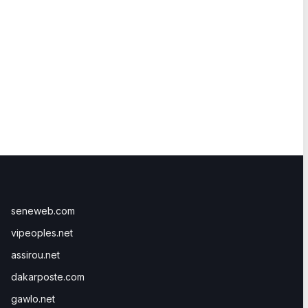
seneweb.com
vipeoples.net
assirou.net
dakarposte.com
gawlo.net