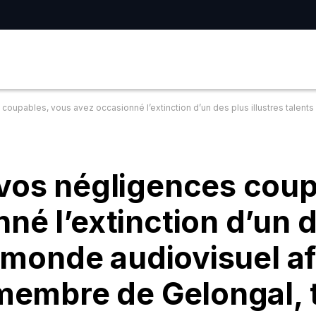
asionné l’extinction d’un des plus illustres talents du monde audiovisuel africain. Papis Baba Diallo, membre de Gelongal, tit
 vos négligences coup
né l’extinction d’un 
u monde audiovisuel af
membre de Gelongal, t