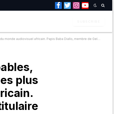
Facebook
Twitter
Instagram
YouTube
SUBSCRIBE
ulaire du prix de meilleur réalisateur africain, a perdu la vie ce 5 mai 2018 sur l’autoroute que vous gérez.
ables,
des plus
ricain.
itulaire