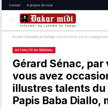
Contact
A propos de nous
Accueil
»
Actualité au Sénégal
»
Gérard Sénac, par vos négligences coupables, vous avez occ
ACTUALITÉ AU SÉNÉGAL
Gérard Sénac, par
vous avez occasion
illustres talents d
Papis Baba Diallo, 