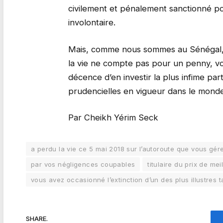
civilement et pénalement sanctionné po
involontaire.
Mais, comme nous sommes au Sénégal, u
la vie ne compte pas pour un penny, v
décence d’en investir la plus infime pa
prudencielles en vigueur dans le monde
Par Cheikh Yérim Seck
a perdu la vie ce 5 mai 2018 sur l’autoroute que vous gér
par vos négligences coupables
titulaire du prix de mei
vous avez occasionné l’extinction d’un des plus illustres 
SHARE.