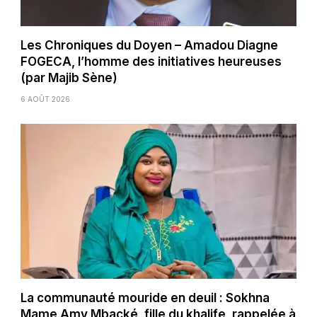
Les Chroniques du Doyen – Amadou Diagne
FOGECA, l’homme des initiatives heureuses
(par Majib Sène)
6 AOÛT 2026
La communauté mouride en deuil : Sokhna
Mame Amy Mbacké, fille du khalife, rappelée à