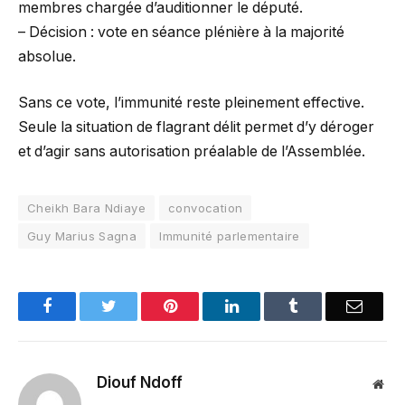
membres chargée d’auditionner le député.
– Décision : vote en séance plénière à la majorité
absolue.
Sans ce vote, l’immunité reste pleinement effective.
Seule la situation de flagrant délit permet d’y déroger
et d’agir sans autorisation préalable de l’Assemblée.
Cheikh Bara Ndiaye
convocation
Guy Marius Sagna
Immunité parlementaire
Facebook
Twitter
Pinterest
LinkedIn
Tumblr
Email
Diouf Ndoff
Web