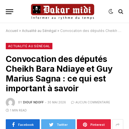
Accueil
»
Actualité au Sénégal
»
Convocation des députés Cheikh Bara Ndiaye et Guy Marius Sagna : ce qui est important à savoir
ACTUALITÉ AU SÉNÉGAL
Convocation des députés
Cheikh Bara Ndiaye et Guy
Marius Sagna : ce qui est
important à savoir
BY
DIOUF NDOFF
30 MAI 2026
AUCUN COMMENTAIRE
1 MIN READ
Facebook
Twitter
Pinterest