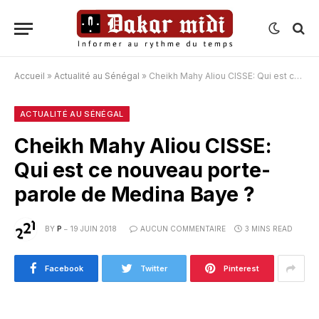
Accueil
»
Actualité au Sénégal
»
Cheikh Mahy Aliou CISSE: Qui est ce nouveau porte-parole de Medina Baye ?
ACTUALITÉ AU SÉNÉGAL
Cheikh Mahy Aliou CISSE:
Qui est ce nouveau porte-
parole de Medina Baye ?
BY
P
19 JUIN 2018
AUCUN COMMENTAIRE
3 MINS READ
Facebook
Twitter
Pinterest