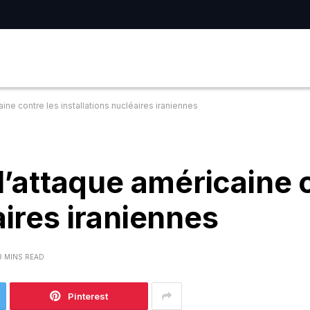
aine contre les installations nucléaires iraniennes
 l’attaque américaine 
aires iraniennes
8 MINS READ
Pinterest