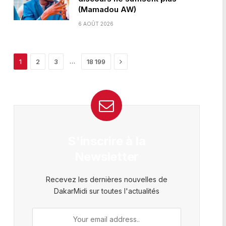
(Mamadou AW)
6 AOÛT 2026
Next
…
1
2
3
18 199
S'inscrire à la
Newsletter
Recevez les dernières nouvelles de
DakarMidi sur toutes l'actualités