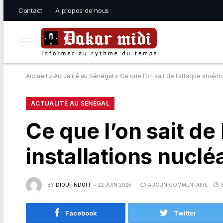
Contact
A propos de nous
Accueil
»
Actualité au Sénégal
»
Ce que l’on sait de l’attaque améric
ACTUALITÉ AU SÉNÉGAL
Ce que l’on sait de
installations nuclé
BY
DIOUF NDOFF
22 JUIN 2025
AUCUN COMMENTAIRE
Facebook
Twitter