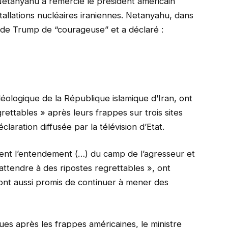
 Netanyahu a remercié le président américain
allations nucléaires iraniennes. Netanyahu, dans
n de Trump de “courageuse” et a déclaré :
déologique de la République islamique d’Iran, ont
rettables » après leurs frappes sur trois sites
laration diffusée par la télévision d’Etat.
ssent l’entendement (…) du camp de l’agresseur et
’attendre à des ripostes regrettables », ont
i ont aussi promis de continuer à mener des
es après les frappes américaines, le ministre