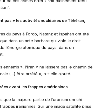
teur de ces crimes odieux soit pleinement tenu
tion”.
t pas » les activités nucléaires de Téhéran,
aires du pays à Fordo, Natanz et Ispahan ont été
ique dans un acte barbare qui viole le droit
n de l’énergie atomique du pays, dans un
t.
 ennemis », l’Iran « ne laissera pas le chemin de
le (…) être arrêté », a-t-elle ajouté.
cées avant les frappes américaines
 que la majeure partie de l’uranium enrichi
frappes iraniennes. Sur une image satellite prise