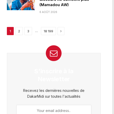
(Mamadou AW)
6 AOÛT 2026
Next
…
1
2
3
18 199
S'inscrire à la
Newsletter
Recevez les dernières nouvelles de
DakarMidi sur toutes l'actualités