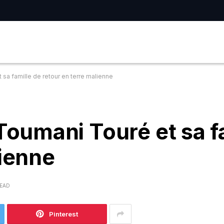
a famille de retour en terre malienne
umani Touré et sa fa
lienne
READ
Pinterest