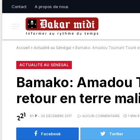
Contact
A propos de nous
Accueil
»
Actualité au Sénégal
»
Bamako: Amadou Toumani Touré et s
ACTUALITÉ AU SÉNÉGAL
Bamako: Amadou To
retour en terre ma
BY
P
24 DÉCEMBRE 2017
AUCUN COMMENTAIRE
1 MIN 
Facebook
Twitter