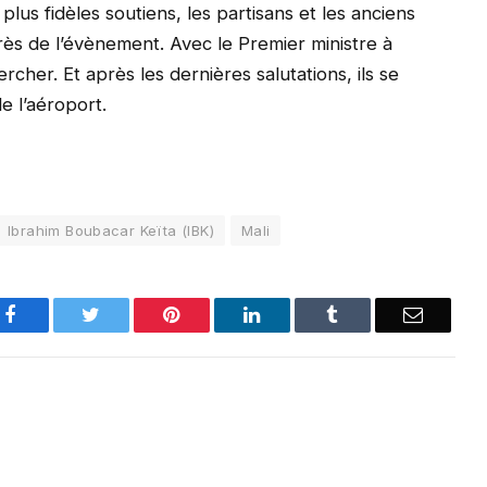
plus fidèles soutiens, les partisans et les anciens
près de l’évènement. Avec le Premier ministre à
rcher. Et après les dernières salutations, ils se
e l’aéroport.
Ibrahim Boubacar Keïta (IBK)
Mali
Facebook
Twitter
Pinterest
LinkedIn
Tumblr
Email