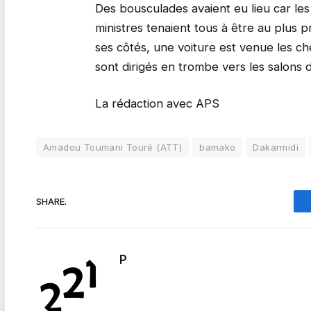
Des bousculades avaient eu lieu car les 
ministres tenaient tous à être au plus 
ses côtés, une voiture est venue les che
sont dirigés en trombe vers les salons d
La rédaction avec APS
Amadou Toumani Touré (ATT)
bamako
Dakarmidi
SHARE.
P