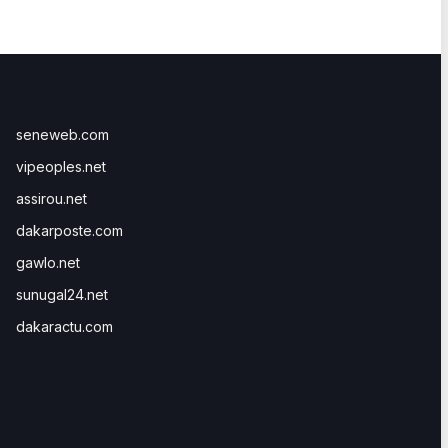
seneweb.com
vipeoples.net
assirou.net
dakarposte.com
gawlo.net
sunugal24.net
dakaractu.com