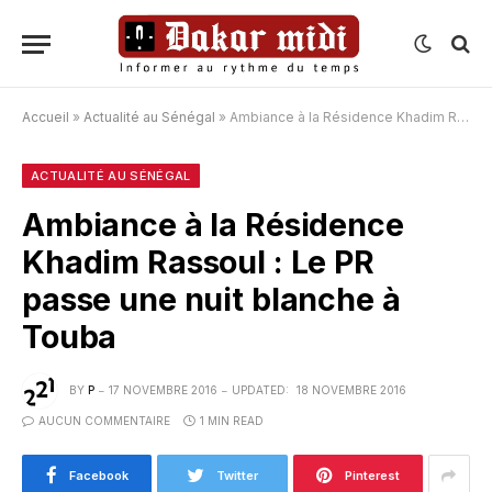
Accueil
»
Actualité au Sénégal
»
Ambiance à la Résidence Khadim Rassoul : Le PR passe une nuit blanche à Touba
ACTUALITÉ AU SÉNÉGAL
Ambiance à la Résidence
Khadim Rassoul : Le PR
passe une nuit blanche à
Touba
BY
P
17 NOVEMBRE 2016
UPDATED:
18 NOVEMBRE 2016
AUCUN COMMENTAIRE
1 MIN READ
Facebook
Twitter
Pinterest