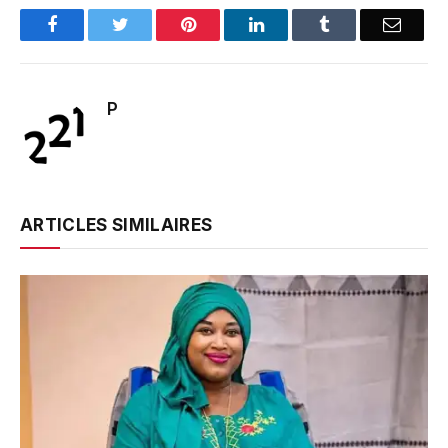
Facebook
Twitter
Pinterest
LinkedIn
Tumblr
Email
P
ARTICLES SIMILAIRES