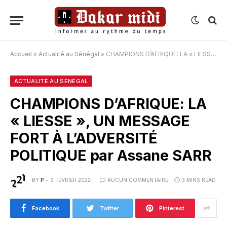
Accueil
»
Actualité au Sénégal
»
CHAMPIONS D’AFRIQUE: LA « LIESSE », UN MESSAGE FORT À L’ADVERSITÉ POLITIQUE par Assane SARR
ACTUALITÉ AU SÉNÉGAL
CHAMPIONS D’AFRIQUE: LA
« LIESSE », UN MESSAGE
FORT À L’ADVERSITÉ
POLITIQUE par Assane SARR
BY
P
9 FÉVRIER 2022
AUCUN COMMENTAIRE
3 MINS READ
Facebook
Twitter
Pinterest