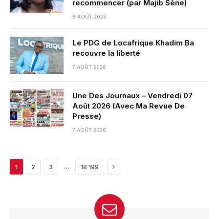
recommencer (par Majib Sène)
8 AOÛT 2026
Le PDG de Locafrique Khadim Ba
recouvre la liberté
7 AOÛT 2026
Une Des Journaux – Vendredi 07
Août 2026 (Avec Ma Revue De
Presse)
7 AOÛT 2026
Next
…
1
2
3
18 199