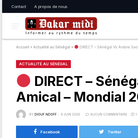
Contact
A propos de nous
Accueil
»
Actualité au Sénégal
»
DIRECT – Sénégal Vs Arabie Saou
ACTUALITÉ AU SÉNÉGAL
DIRECT – Sénéga
Amical – Mondial 
BY
DIOUF NDOFF
9 JUIN 2026
AUCUN COMMENTAIRE
1
Facebook
Twitter