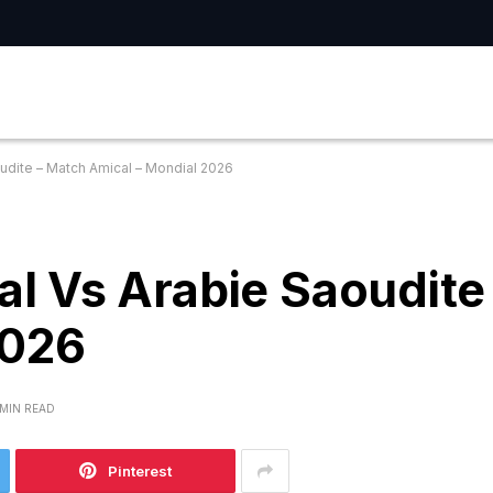
dite – Match Amical – Mondial 2026
l Vs Arabie Saoudite
2026
 MIN READ
Pinterest