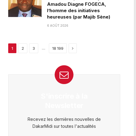
Amadou Diagne FOGECA,
l’homme des initiatives
heureuses (par Majib Sène)
6 AOÛT 2026
Next
…
1
2
3
18 199
S'inscrire à la
Newsletter
Recevez les dernières nouvelles de
DakarMidi sur toutes l'actualités