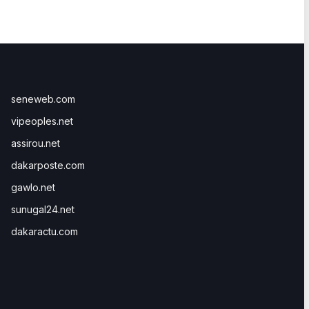
seneweb.com
vipeoples.net
assirou.net
dakarposte.com
gawlo.net
sunugal24.net
dakaractu.com